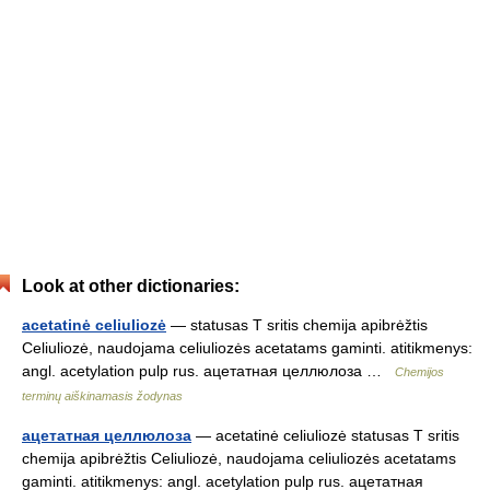
Look at other dictionaries:
acetatinė celiuliozė
— statusas T sritis chemija apibrėžtis
Celiuliozė, naudojama celiuliozės acetatams gaminti. atitikmenys:
angl. acetylation pulp rus. ацетатная целлюлоза …
Chemijos
terminų aiškinamasis žodynas
ацетатная целлюлоза
— acetatinė celiuliozė statusas T sritis
chemija apibrėžtis Celiuliozė, naudojama celiuliozės acetatams
gaminti. atitikmenys: angl. acetylation pulp rus. ацетатная