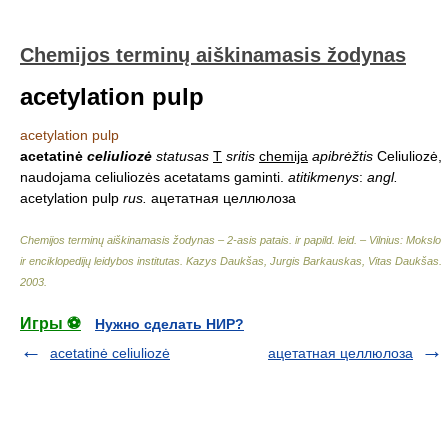
Chemijos terminų aiškinamasis žodynas
acetylation pulp
acetylation pulp
acetatinė
celiuliozė
statusas
T
sritis
chemija
apibrėžtis
Celiuliozė,
naudojama celiuliozės acetatams gaminti.
atitikmenys
:
angl.
acetylation pulp
rus.
ацетатная целлюлоза
Chemijos terminų aiškinamasis žodynas – 2-asis patais. ir papild. leid. – Vilnius: Mokslo
ir enciklopedijų leidybos institutas
.
Kazys Daukšas, Jurgis Barkauskas, Vitas Daukšas
.
2003
.
Игры ⚽
Нужно сделать НИР?
acetatinė celiuliozė
ацетатная целлюлоза