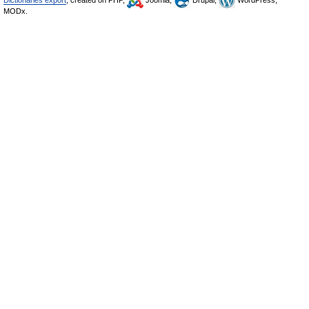
Dictionaries export
, created on PHP,
Joomla,
Drupal,
WordPress,
MODx.