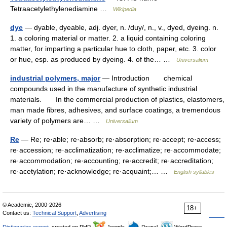
Tetraacetylethylenediamine …
Wikipedia
dye
— dyable, dyeable, adj. dyer, n. /duy/, n., v., dyed, dyeing. n.
1. a coloring material or matter. 2. a liquid containing coloring
matter, for imparting a particular hue to cloth, paper, etc. 3. color
or hue, esp. as produced by dyeing. 4. of the… …
Universalium
industrial polymers, major
— Introduction chemical
compounds used in the manufacture of synthetic industrial
materials. In the commercial production of plastics, elastomers,
man made fibres, adhesives, and surface coatings, a tremendous
variety of polymers are… …
Universalium
Re
— Re; re·able; re·absorb; re·absorption; re·accept; re·access;
re·accession; re·acclimatization; re·acclimatize; re·accommodate;
re·accommodation; re·accounting; re·accredit; re·accreditation;
re·acetylation; re·acknowledge; re·acquaint;… …
English syllables
© Academic, 2000-2026
18+
Contact us:
Technical Support
,
Advertising