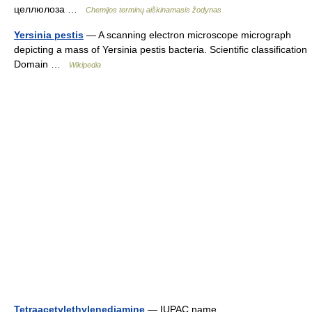
целлюлоза …
Chemijos terminų aiškinamasis žodynas
Yersinia pestis
— A scanning electron microscope micrograph
depicting a mass of Yersinia pestis bacteria. Scientific classification
Domain …
Wikipedia
Tetraacetylethylenediamine
— IUPAC name